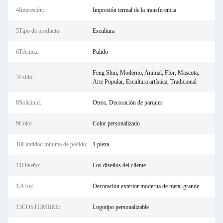
4Impresión:
Impresión termal de la transferencia
5Tipo de producto:
Escultura
6Técnica:
Pulido
Feng Shui, Moderno, Animal, Flor, Mascota,
7Estilo:
Arte Popular, Escultura artística, Tradicional
8Solicitud:
Otros, Decoración de parques
9Color:
Color personalizado
10Cantidad mínima de pedido:
1 pieza
11Diseño:
Los diseños del cliente
12Uso:
Decoración exterior moderna de metal grande
13COSTUMBRE:
Logotipo personalizable