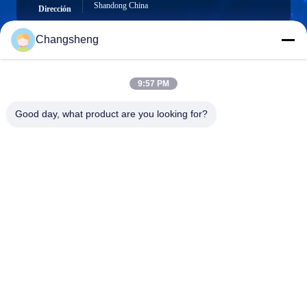
Shandong China
Dirección
Changsheng
roger@decorationsculpture.com
9:57 PM
Email
Good day, what product are you looking for?
0086-189-5315-9173
El teléfono.
Shandong Changsheng Sculpture Art Co., Ltd.