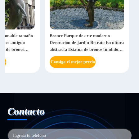
leccionable tamaño
Bronce Parque de arte moderno
ronce antiguo
Decoración de jardín Retrato Escultura
es de bronce
abstracta Estatua de bronce fundido
cultura del espacio
para Europa Característica regional
cio
Consiga el mejor precio
Contacto