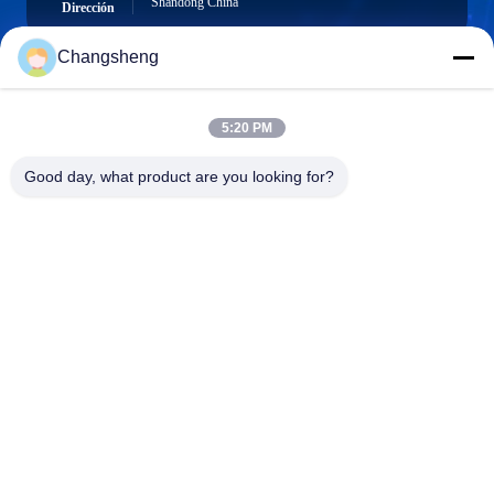
Shandong China
Dirección
Changsheng
roger@decorationsculpture.com
5:20 PM
Email
Good day, what product are you looking for?
0086-189-5315-9173
El teléfono.
Shandong Changsheng Sculpture Art Co., Ltd.